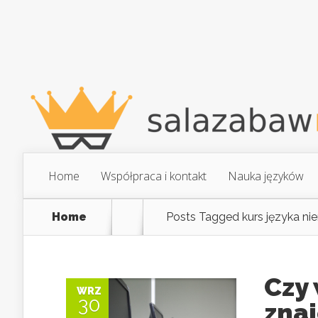
Home
Współpraca i kontakt
Nauka języków
Home
Posts Tagged
kurs języka n
Czy 
WRZ
30
zna