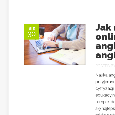
Jak 
SIE
30
onl
angi
angi
POSTED B
Nauka angi
przyjemnoś
cyfryzacj
edukacyjn
tempie, d
się najle