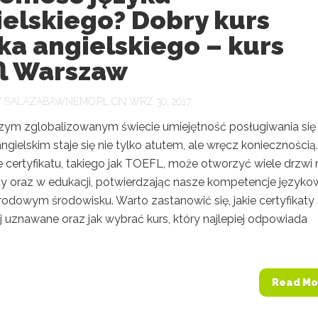
elskiego? Dobry kurs
ka angielskiego – kurs
fl Warszaw
Y
SALAZABAWNEMO.PL
ON WRZ 30, 2017
szym zglobalizowanym świecie umiejętność posługiwania się
ngielskim staje się nie tylko atutem, ale wręcz koniecznością.
 certyfikatu, takiego jak TOEFL, może otworzyć wiele drzwi 
cy oraz w edukacji, potwierdzając nasze kompetencje język
odowym środowisku. Warto zastanowić się, jakie certyfikaty
j uznawane oraz jak wybrać kurs, który najlepiej odpowiada
Read Mo