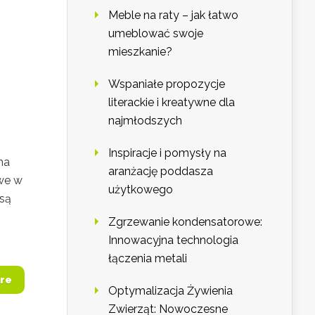
Meble na raty – jak łatwo
umeblować swoje
mieszkanie?
Wspaniałe propozycje
literackie i kreatywne dla
najmłodszych
Inspiracje i pomysły na
na
aranżację poddasza
owe w
użytkowego
 są
Zgrzewanie kondensatorowe:
Innowacyjna technologia
łączenia metali
re
Optymalizacja Żywienia
Zwierząt: Nowoczesne