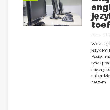
angi
języ
toe
POSTED B
W dzisiej
językiem a
Posiadanie
rynku pra
międzynar
najbardzie
naszym...