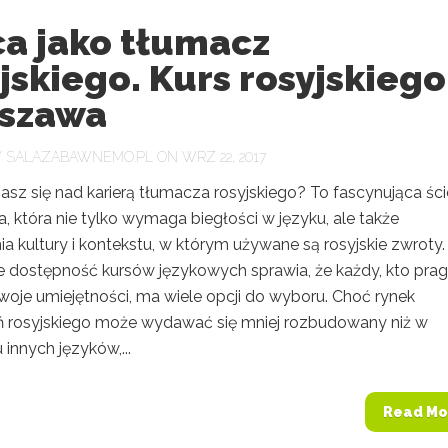
ca jako tłumacz
jskiego. Kurs rosyjskiego
szawa
Y
SALAZABAWNEMO.PL
ON WRZ 22, 2017
asz się nad karierą tłumacza rosyjskiego? To fascynująca śc
 która nie tylko wymaga biegłości w języku, ale także
a kultury i kontekstu, w którym używane są rosyjskie zwroty
 dostępność kursów językowych sprawia, że każdy, kto prag
woje umiejętności, ma wiele opcji do wyboru. Choć rynek
 rosyjskiego może wydawać się mniej rozbudowany niż w
innych języków,...
Read Mo