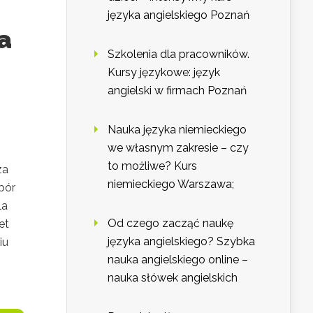
języka angielskiego Poznań
a
Szkolenia dla pracowników.
Kursy językowe: język
angielski w firmach Poznań
Nauka języka niemieckiego
we własnym zakresie – czy
to możliwe? Kurs
za
niemieckiego Warszawa;
bór
la
Od czego zacząć naukę
et
języka angielskiego? Szybka
iu
nauka angielskiego online –
nauka słówek angielskich