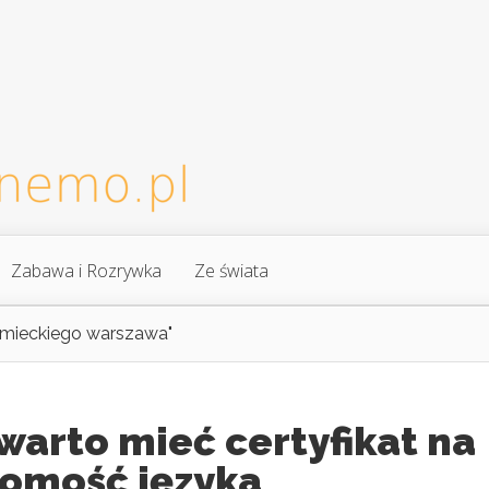
Zabawa i Rozrywka
Ze świata
iemieckiego warszawa"
warto mieć certyfikat na
jomość języka