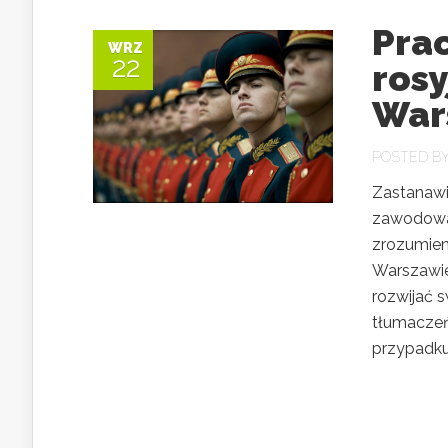
Pra
WRZ
22
rosy
War
POSTED B
Zastanawi
zawodowa,
zrozumieni
Warszawie
rozwijać s
tłumaczeń
przypadku 