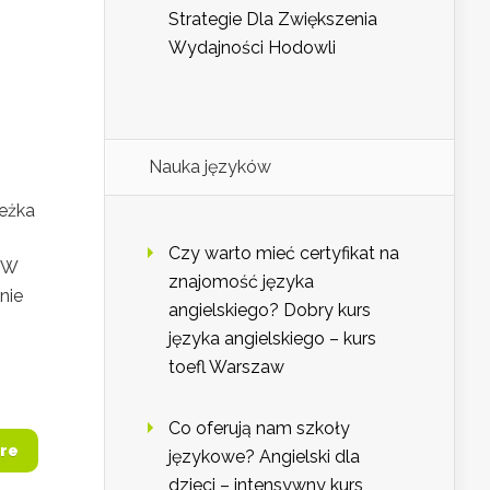
Strategie Dla Zwiększenia
Wydajności Hodowli
Nauka języków
ieżka
Czy warto mieć certyfikat na
. W
znajomość języka
nie
angielskiego? Dobry kurs
języka angielskiego – kurs
toefl Warszaw
Co oferują nam szkoły
re
językowe? Angielski dla
dzieci – intensywny kurs