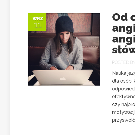
Od 
WRZ
11
ang
angi
słó
POSTED B
Nauka jęz
dla osób,
odpowiedn
efektywno
czy najpro
motywacji
przyswoić 