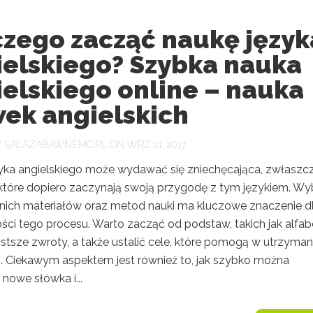
czego zacząć naukę język
ielskiego? Szybka nauka
elskiego online – nauka
wek angielskich
Y
SALAZABAWNEMO.PL
ON WRZ 11, 2017
yka angielskiego może wydawać się zniechęcająca, zwłaszc
 które dopiero zaczynają swoją przygodę z tym językiem. Wy
ich materiałów oraz metod nauki ma kluczowe znaczenie d
ści tego procesu. Warto zacząć od podstaw, takich jak alfab
stsze zwroty, a także ustalić cele, które pomogą w utrzyman
. Ciekawym aspektem jest również to, jak szybko można
nowe słówka i...