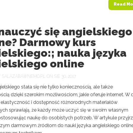
Read Mo
nauczyć się angielskiego
ine? Darmowy kurs
elskiego:; nauka języka
elskiego online
Y
SALAZABAWNEMO.PL
ON SIE 30, 2017
elskiego stała się nie tylko koniecznością, ale także
cią dzięki szerokim możliwościom, jakie oferuje internet. W 
i, elastyczność i dostępność różnorodnych materiałów
ych sprawiają, że każdy może uczyć się w swoim własnym
ostosowując naukę do osobistych potrzeb. W artykule przyj
pszym darmowym źródłom do nauki języka angielskiego online