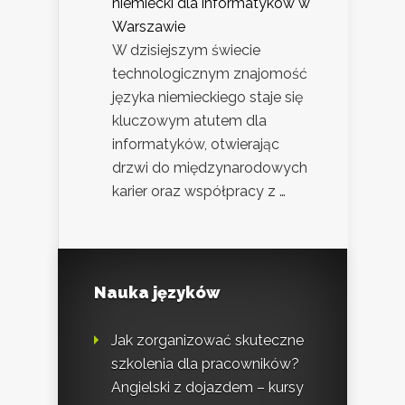
niemiecki dla informatyków w
Warszawie
W dzisiejszym świecie
technologicznym znajomość
języka niemieckiego staje się
kluczowym atutem dla
informatyków, otwierając
drzwi do międzynarodowych
karier oraz współpracy z …
Nauka języków
Jak zorganizować skuteczne
szkolenia dla pracowników?
Angielski z dojazdem – kursy