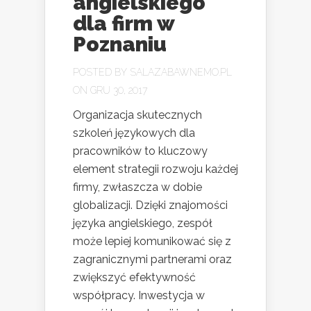
angielskiego
dla firm w
Poznaniu
POSTED BY
SALAZABAWNEMO.PL
ON GRU 30, 2017
Organizacja skutecznych
szkoleń językowych dla
pracowników to kluczowy
element strategii rozwoju każdej
firmy, zwłaszcza w dobie
globalizacji. Dzięki znajomości
języka angielskiego, zespół
może lepiej komunikować się z
zagranicznymi partnerami oraz
zwiększyć efektywność
współpracy. Inwestycja w