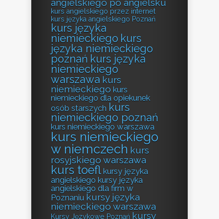
angielskiego po angielsku
kurs angielskiego przez internet
kurs języka angielskiego Poznań
kurs języka
niemieckiego
kurs
języka niemieckiego
poznań
kurs języka
niemieckiego
warszawa
kurs
niemieckiego
kurs
niemieckiego dla opiekunek
kurs
osób starszych
niemieckiego poznań
kurs niemieckiego warszawa
kurs niemieckiego
w niemczech
kurs
rosyjskiego warszawa
kurs toefl
kursy języka
angielskiego
kursy języka
angielskiego dla firm w
kursy języka
Poznaniu
niemieckiego warszawa
kursy
Kursy Językowe Poznań