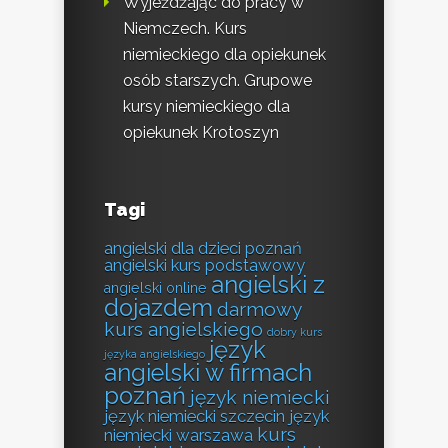
Wyjeżdżając do pracy w
Niemczech. Kurs
niemieckiego dla opiekunek
osób starszych. Grupowe
kursy niemieckiego dla
opiekunek Krotoszyn
Tagi
angielski dla dzieci poznań
angielski kurs podstawowy
angielski z
angielski online
dojazdem
darmowy
kurs angielskiego
dobry kurs
język
języka angielskiego
angielski w firmach
poznań
język niemiecki
język niemiecki szczecin
język
kurs
niemiecki warszawa